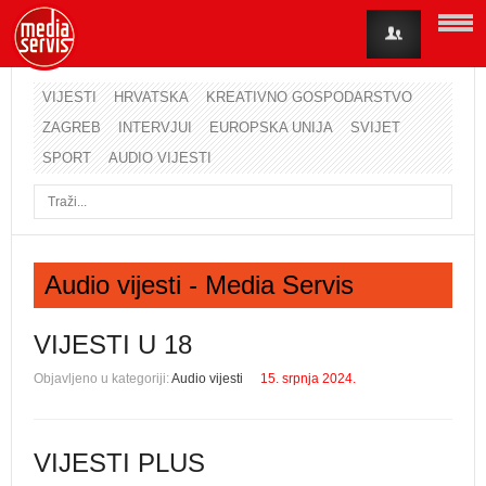
VIJESTI
HRVATSKA
KREATIVNO GOSPODARSTVO
ZAGREB
INTERVJUI
EUROPSKA UNIJA
SVIJET
Korisničko ime
SPORT
AUDIO VIJESTI
Lozinka
Zapamti me
Audio vijesti - Media Servis
Zaboravili ste lozinku?
Zaboravili ste korisničko ime?
VIJESTI U 18
Objavljeno u kategoriji:
Audio vijesti
15. srpnja 2024.
VIJESTI PLUS