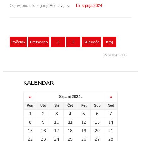
Objavljeno u kategoriji:
Audio vijesti
15. srpnja 2024.
Početak
Prethodno
1
2
Slijedeće
Kraj
Stranica 1 od 2
KALENDAR
«
»
Srpanj 2024.
Pon
Uto
Sri
Čet
Pet
Sub
Ned
1
2
3
4
5
6
7
8
9
10
11
12
13
14
15
16
17
18
19
20
21
22
23
24
25
26
27
28