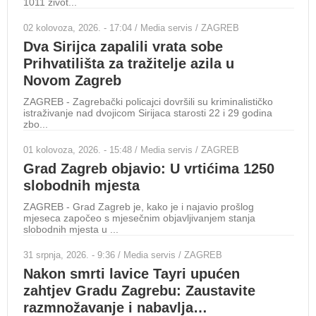
1011 život...
rado
02 kolovoza, 2026. - 17:04 / Media servis / ZAGREB
29 s
Dva Sirijca zapalili vrata sobe
Gr
Prihvatilišta za tražitelje azila u
gr
Novom Zagreb
ba
ZAGREB - Zagrebački policajci dovršili su kriminalističko
ZAGR
istraživanje nad dvojicom Sirijaca starosti 22 i 29 godina
Grad
zbo...
spor
01 kolovoza, 2026. - 15:48 / Media servis / ZAGREB
28 s
Grad Zagreb objavio: U vrtićima 1250
Ma
slobodnih mjesta
po
si
ZAGREB - Grad Zagreb je, kako je i najavio prošlog
mjeseca započeo s mjesečnim objavljivanjem stanja
ZAGR
slobodnih mjesta u ...
bana
podz
31 srpnja, 2026. - 9:36 / Media servis / ZAGREB
Nakon smrti lavice Tayri upućen
28 s
zahtjev Gradu Zagrebu: Zaustavite
Ot
razmnožavanje i nabavlja…
su