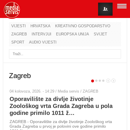
VIJESTI
HRVATSKA
KREATIVNO GOSPODARSTVO
ZAGREB
INTERVJUI
EUROPSKA UNIJA
SVIJET
Korisničko ime
SPORT
AUDIO VIJESTI
Lozinka
Zapamti me
Zagreb
Zaboravili ste lozinku?
Zaboravili ste korisničko ime?
04 kolovoza, 2026. - 14:29 / Media servis / ZAGREB
29 s
Oporavilište za divlje životinje
Gr
Zoološkog vrta Grada Zagreba u pola
ur
godine primilo 1011 ž…
pj
ZAGREB - Oporavilište za divlje životinje Zoološkog vrta
ZAGR
Grada Zagreba u prvoj je polovini ove godine primilo
Toma