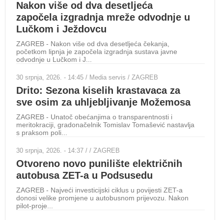
Nakon više od dva desetljeća
sp
započela izgradnja mreže odvodnje u
ZAGR
Lučkom i Ježdovcu
kojo
polu
ZAGREB - Nakon više od dva desetljeća čekanja,
početkom lipnja je započela izgradnja sustava javne
24 s
odvodnje u Lučkom i J...
Do
Ci
30 srpnja, 2026. - 14:45 / Media servis / ZAGREB
Drito: Sezona kiselih krastavaca za
dj
sve osim za uhljebljivanje Možemosa
ZAGR
obje
ZAGREB - Unatoč obećanjima o transparentnosti i
reko
meritokraciji, gradonačelnik Tomislav Tomašević nastavlja
s praksom poli...
24 s
Zo
30 srpnja, 2026. - 14:37 / / ZAGREB
Otvoreno novo punilište električnih
bog
autobusa ZET-a u Podsusedu
ZAGR
za n
ZAGREB - Najveći investicijski ciklus u povijesti ZET-a
Fran
donosi velike promjene u autobusnom prijevozu. Nakon
pilot-proje...
21 s