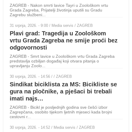
ZAGREB - Nakon smrti lavice Tayri u Zoološkom vrtu
ZAGR
Grada Zagreba, Prijatelji životinja uputili su Gradu
drug
Zagrebu službeni...
2026
31 srpnja, 2026. - 9:00 / Media servis / ZAGREB
27 s
Plavi grad: Tragedija u Zoološkom
Ra
vrtu Grada Zagreba ne smije proći bez
po
odgovornosti
ZAGR
Alba
ZAGREB - Smrt lavice u Zoološkom vrtu Grada Zagreba
nepo
predstavlja ozbiljan događaj koji otvara pitanja o
upravljanju Zoolo...
27 s
HD
30 srpnja, 2026. - 14:56 / / ZAGREB
Sindikat biciklista za MS: Bicikliste se
de
gura na pločnike, a pješaci bi trebali
ZAGR
imati najs…
na T
tere
ZAGREB - Bicikl je posljednjih godina sve češći izbor
Zagrepčana, osobito tijekom ljetnih mjeseci kada brojni
25 s
cestovni r...
Se
po
30 srpnja, 2026. - 14:52 / Media servis / ZAGREB