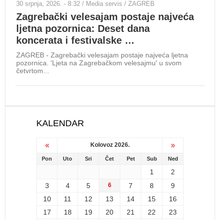
Pu
30 srpnja, 2026. - 8:32 / Media servis / ZAGREB
Zagrebački velesajam postaje najveća
Zra
ljetna pozornica: Deset dana
ZAGR
koncerata i festivalske …
u za
putni
ZAGREB - Zagrebački velesajam postaje najveća ljetna
pozornica. 'Ljeta na Zagrebačkom velesajmu' u svom
četvrtom...
KALENDAR
«
»
Kolovoz 2026.
Pon
Uto
Sri
Čet
Pet
Sub
Ned
1
2
3
4
5
6
7
8
9
10
11
12
13
14
15
16
17
18
19
20
21
22
23