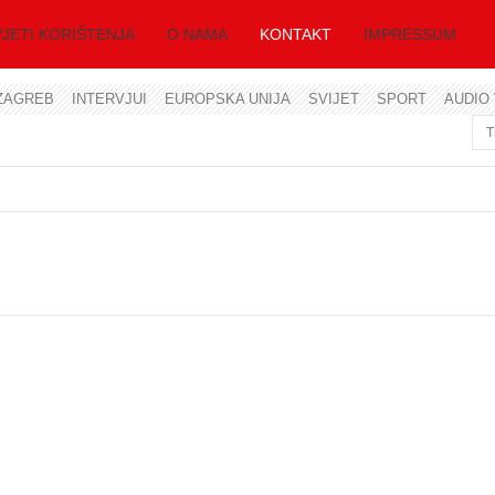
JETI KORIŠTENJA
O NAMA
KONTAKT
IMPRESSUM
ZAGREB
INTERVJUI
EUROPSKA UNIJA
SVIJET
SPORT
AUDIO 