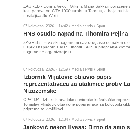
ZAGREB - Donna Vekić i Grkinja Maria Sakkari poražene 
kolu parova na WTA 1000 turniru u Torontu, a bolje su bile
nositeljice Su-Wei i ...
07 kolovoza, 2026. - 14:42 / Media servis / Sport
HNS osudio napad na Tihomira Pejina
ZAGREB - Hrvatski nogometni savez oglasio se nakon što j
Osijeku napadnut sudac Tihomir Pejin, a priopćenje krovn
nogometne organizacije u ...
07 kolovoza, 2026. - 12:59 / Media servis / Sport
Izbornik Mijatović objavio popis
reprezentativaca za utakmice protiv Lat
Nizozemske
OPATIJA - Izbornik hrvatske seniorske košarkaške repreze
Tomislav Mijatović objavio je popis igrača za kolovoški cikl
priprema te kvalifikaci...
07 kolovoza, 2026. - 12:34 / Media servis / Sport
Janković nakon Ilvesa: Bitno da smo st