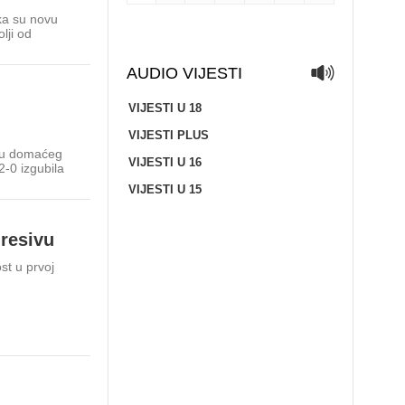
prednost na Rujevici
ka su novu
lji od
RIJEKA - Nogometaši Rijeke uspješno su otvorili treće 
Konferencijske lige. Na Rujevici jsu s 1:0 svladali finski 
AUDIO VIJESTI
06 kolovoza, 2026. - 20:15 / Media servis / Sport
VIJESTI U 18
Zagreb okuplja gimnastičku elitu: N
VIJESTI PLUS
olimpijska pobjednica i svjetska prv
nu domaćeg
VIJESTI U 16
2-0 izgubila
ZAGREB - Europsko prvenstvo u muškoj i ženskoj spor
gimnastici, najveće u povijesti, održat će se u Zagrebu
VIJESTI U 15
kolovoza, a okupit će č...
gresivu
06 kolovoza, 2026. - 12:32 / Media servis / Sport
Olimpijski pobjednik McClenaghan i
st u prvoj
legendarni „Gospodar prstenova“ p
zvjezdanu post…
ZAGREB - U muškoj konkurenciju Europskog prvenstva
gimnastici u Areni Zagreb će od 19. do 23. kolovoza na
187 gimnastičara. Međ...
06 kolovoza, 2026. - 11:53 / Media servis / Sport