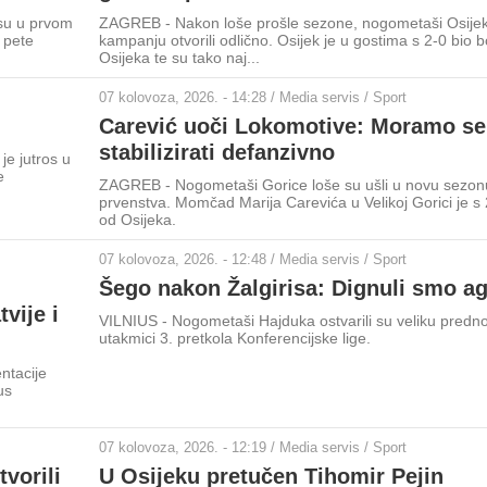
su u prvom
ZAGREB - Nakon loše prošle sezone, nogometaši Osije
 pete
kampanju otvorili odlično. Osijek je u gostima s 2-0 bio bo
Osijeka te su tako naj...
07 kolovoza, 2026. - 14:28 / Media servis / Sport
Carević uoči Lokomotive: Moramo se
stabilizirati defanzivno
e jutros u
e
ZAGREB - Nogometaši Gorice loše su ušli u novu sezo
prvenstva. Momčad Marija Carevića u Velikoj Gorici je s 
od Osijeka.
07 kolovoza, 2026. - 12:48 / Media servis / Sport
Šego nakon Žalgirisa: Dignuli smo a
vije i
VILNIUS - Nogometaši Hajduka ostvarili su veliku predno
utakmici 3. pretkola Konferencijske lige.
ntacije
us
07 kolovoza, 2026. - 12:19 / Media servis / Sport
vorili
U Osijeku pretučen Tihomir Pejin