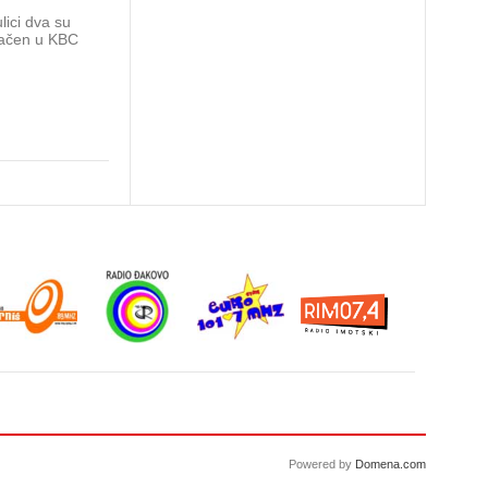
Hezonja zahvalio Realu: Imao sam s
lici dva su
dijeliti svlačionicu s iznimnim suigr
bačen u KBC
trener…
ZAGREB - Hrvatski košarkaš Mario Hezonja objavom 
mrežama se oprostio od Real Madrida.
Powered by
Domena.com