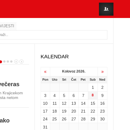
VIJESTI
KALENDAR
07 kolovoza, 2026. - 11:46 / Media servis / Sport
«
»
Kolovoz 2026.
Velika pobjeda naših odbojkašica n
Pon
Uto
Sri
Čet
Pet
Sub
Ned
Brazilom na otvaranju Svjetskog pr
večeras
1
2
do 17 godin…
m Krajicekom
3
4
5
6
7
8
9
lista netom
SANTIAGO - Sjajno otvaranje hrvatske ženske repreze
10
11
12
13
14
15
16
Svjetskom prvenstvu u Čileu. U skupini C, hrvatske su
odigrale infarktni...
17
18
19
20
21
22
23
24
25
26
27
28
29
30
lako
06 kolovoza, 2026. - 22:36 / Media servis / Sport
Konferencijska liga: Rijeka uzela m
31