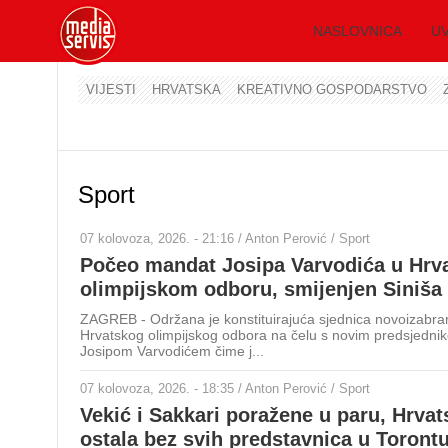
NASLOVNICA
UV
VIJESTI
HRVATSKA
KREATIVNO GOSPODARSTVO
Sport
07 kolovoza, 2026. - 21:16 / Anton Perović / Sport
Počeo mandat Josipa Varvodića u Hr
olimpijskom odboru, smijenjen Siniša
ZAGREB - Održana je konstituirajuća sjednica novoizabra
Hrvatskog olimpijskog odbora na čelu s novim predsjedni
Josipom Varvodićem čime j...
07 kolovoza, 2026. - 18:35 / Anton Perović / Sport
Vekić i Sakkari poražene u paru, Hrvat
ostala bez svih predstavnica u Toront