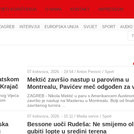
JETI KORIŠTENJA
O NAMA
KONTAKT
IMPRESSUM
ZAGREB
INTERVJUI
EUROPSKA UNIJA
SVIJET
SPORT
AUDIO 
Korisničko ime
Lozinka
Zapamti me
07 kolovoza, 2026. - 19:54 / Anton Perović / Sport
vatskom
Mektić završio nastup u parovima u
 Krajač
Montrealu, Pavićev meč odgođen za 
Zaboravili ste lozinku?
nog Vijeća
ZAGREB - Nikola Mektić u paru s Amerikancem Austino
Zaboravili ste korisničko ime?
kom
završio je nastup na Mastersu u Montrealu. Bolji od fina
završenog turnira ...
07 kolovoza, 2026. - 15:11 / Media servis / Sport
ska
Bessone uoči Rudeša: Ne smijemo o
u
gubiti lopte u sredini terena