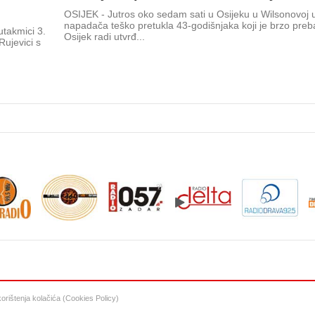
OSIJEK - Jutros oko sedam sati u Osijeku u Wilsonovoj u
napadača teško pretukla 43-godišnjaka koji je brzo pre
utakmici 3.
Osijek radi utvrđ...
ujevici s
 korištenja kolačića (Cookies Policy)