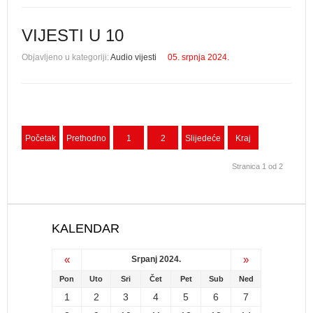
VIJESTI U 10
Objavljeno u kategoriji:
Audio vijesti
05. srpnja 2024.
Početak
Prethodno
1
2
Slijedeće
Kraj
Stranica 1 od 2
KALENDAR
«
»
Srpanj 2024.
Pon
Uto
Sri
Čet
Pet
Sub
Ned
1
2
3
4
5
6
7