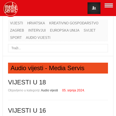
VIJESTI
HRVATSKA
KREATIVNO GOSPODARSTVO
ZAGREB
INTERVJUI
EUROPSKA UNIJA
SVIJET
Korisničko ime
SPORT
AUDIO VIJESTI
Lozinka
Zapamti me
Audio vijesti - Media Servis
Zaboravili ste lozinku?
Zaboravili ste korisničko ime?
VIJESTI U 18
Objavljeno u kategoriji:
Audio vijesti
05. srpnja 2024.
VIJESTI U 16