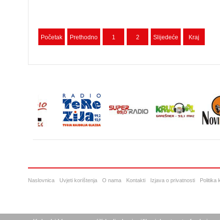
Početak
Prethodno
1
2
Slijedeće
Kraj
Naslovnica
Uvjeti korištenja
O nama
Kontakti
Izjava o privatnosti
Politika