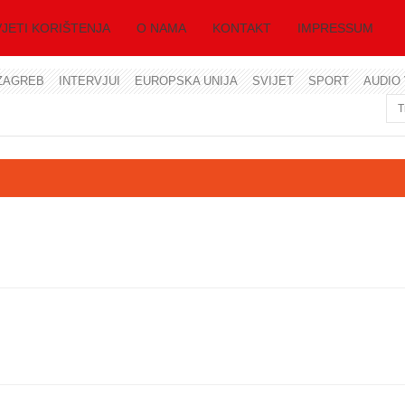
JETI KORIŠTENJA
O NAMA
KONTAKT
IMPRESSUM
ZAGREB
INTERVJUI
EUROPSKA UNIJA
SVIJET
SPORT
AUDIO 
Korisničko ime
Lozinka
Zapamti me
Zaboravili ste lozinku?
Zaboravili ste korisničko ime?