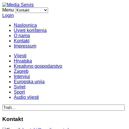
Menu
Login
Naslovnica
Uvjeti korištenja
O nama
Kontakt
Impressum
Vijesti
Hrvatska
Kreativno gospodarstvo
Zagreb
Intervjui
Europska unija
Svijet
Sport
Audio vijesti
Kontakt