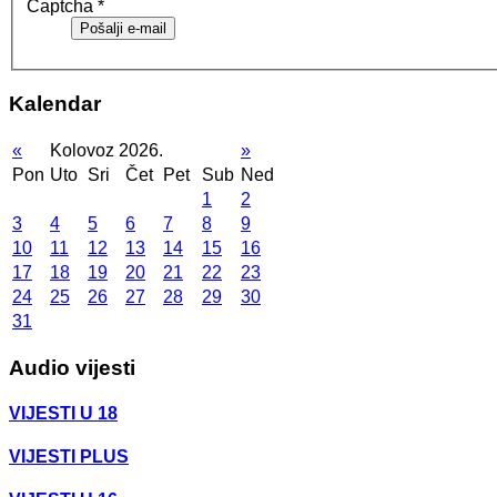
Captcha
*
Pošalji e-mail
Kalendar
«
Kolovoz 2026.
»
Pon
Uto
Sri
Čet
Pet
Sub
Ned
1
2
3
4
5
6
7
8
9
10
11
12
13
14
15
16
17
18
19
20
21
22
23
24
25
26
27
28
29
30
31
Audio vijesti
VIJESTI U 18
VIJESTI PLUS