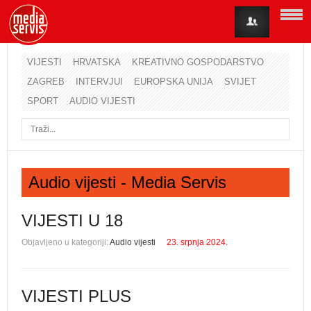
VIJESTI
HRVATSKA
KREATIVNO GOSPODARSTVO
ZAGREB
INTERVJUI
EUROPSKA UNIJA
SVIJET
Korisničko ime
SPORT
AUDIO VIJESTI
Lozinka
Zapamti me
Audio vijesti - Media Servis
Zaboravili ste lozinku?
Zaboravili ste korisničko ime?
VIJESTI U 18
Objavljeno u kategoriji:
Audio vijesti
23. srpnja 2024.
VIJESTI PLUS