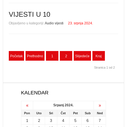
VIJESTI U 10
Objavljeno u kategoriji:
Audio vijesti
23. srpnja 2024.
Početak
Prethodno
1
2
Slijedeće
Kraj
Stranica 1 od 2
KALENDAR
«
»
Srpanj 2024.
Pon
Uto
Sri
Čet
Pet
Sub
Ned
1
2
3
4
5
6
7