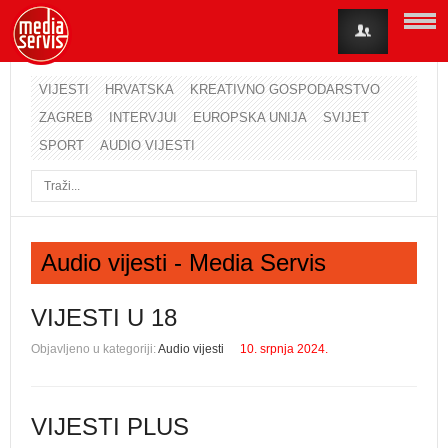
VIJESTI
HRVATSKA
KREATIVNO GOSPODARSTVO
ZAGREB
INTERVJUI
EUROPSKA UNIJA
SVIJET
Korisničko ime
SPORT
AUDIO VIJESTI
Lozinka
Zapamti me
Audio vijesti - Media Servis
Zaboravili ste lozinku?
Zaboravili ste korisničko ime?
VIJESTI U 18
Objavljeno u kategoriji:
Audio vijesti
10. srpnja 2024.
VIJESTI PLUS