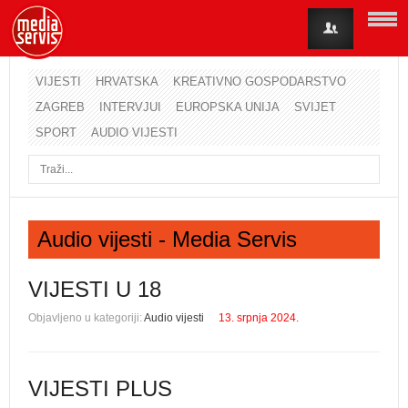
VIJESTI
HRVATSKA
KREATIVNO GOSPODARSTVO
ZAGREB
INTERVJUI
EUROPSKA UNIJA
SVIJET
Korisničko ime
SPORT
AUDIO VIJESTI
Lozinka
Zapamti me
Audio vijesti - Media Servis
Zaboravili ste lozinku?
Zaboravili ste korisničko ime?
VIJESTI U 18
Objavljeno u kategoriji:
Audio vijesti
13. srpnja 2024.
VIJESTI PLUS