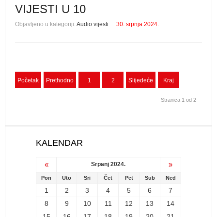
VIJESTI U 10
Objavljeno u kategoriji:
Audio vijesti
30. srpnja 2024.
Početak
Prethodno
1
2
Slijedeće
Kraj
Stranica 1 od 2
KALENDAR
«
»
Srpanj 2024.
Pon
Uto
Sri
Čet
Pet
Sub
Ned
1
2
3
4
5
6
7
8
9
10
11
12
13
14
15
16
17
18
19
20
21