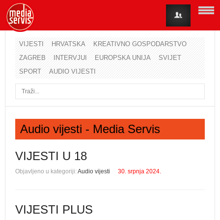
VIJESTI
HRVATSKA
KREATIVNO GOSPODARSTVO
ZAGREB
INTERVJUI
EUROPSKA UNIJA
SVIJET
Korisničko ime
SPORT
AUDIO VIJESTI
Lozinka
Zapamti me
Audio vijesti - Media Servis
Zaboravili ste lozinku?
Zaboravili ste korisničko ime?
VIJESTI U 18
Objavljeno u kategoriji:
Audio vijesti
30. srpnja 2024.
VIJESTI PLUS