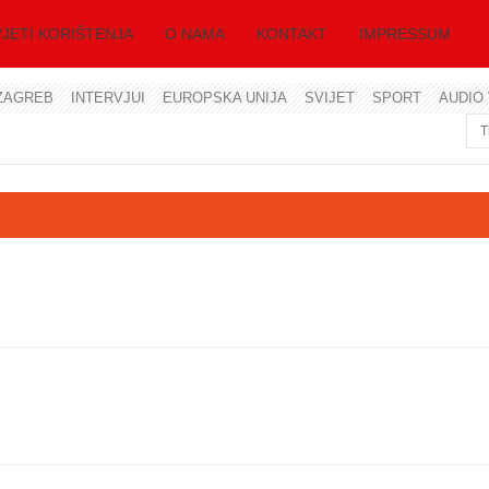
JETI KORIŠTENJA
O NAMA
KONTAKT
IMPRESSUM
ZAGREB
INTERVJUI
EUROPSKA UNIJA
SVIJET
SPORT
AUDIO 
Korisničko ime
Lozinka
Zapamti me
Zaboravili ste lozinku?
Zaboravili ste korisničko ime?