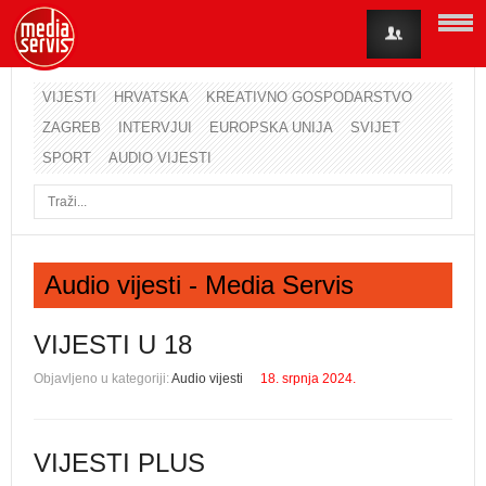
VIJESTI
HRVATSKA
KREATIVNO GOSPODARSTVO
ZAGREB
INTERVJUI
EUROPSKA UNIJA
SVIJET
Korisničko ime
SPORT
AUDIO VIJESTI
Lozinka
Zapamti me
Audio vijesti - Media Servis
Zaboravili ste lozinku?
Zaboravili ste korisničko ime?
VIJESTI U 18
Objavljeno u kategoriji:
Audio vijesti
18. srpnja 2024.
VIJESTI PLUS