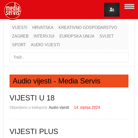
VIJESTI
HRVATSKA
KREATIVNO GOSPODARSTVO
ZAGREB
INTERVJUI
EUROPSKA UNIJA
SVIJET
Korisničko ime
SPORT
AUDIO VIJESTI
Lozinka
Zapamti me
Audio vijesti - Media Servis
Zaboravili ste lozinku?
Zaboravili ste korisničko ime?
VIJESTI U 18
Objavljeno u kategoriji:
Audio vijesti
14. srpnja 2024.
VIJESTI PLUS