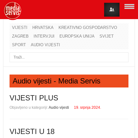
VIJESTI
HRVATSKA
KREATIVNO GOSPODARSTVO
ZAGREB
INTERVJUI
EUROPSKA UNIJA
SVIJET
Korisničko ime
SPORT
AUDIO VIJESTI
Lozinka
Zapamti me
Audio vijesti - Media Servis
Zaboravili ste lozinku?
Zaboravili ste korisničko ime?
VIJESTI PLUS
Objavljeno u kategoriji:
Audio vijesti
19. srpnja 2024.
VIJESTI U 18