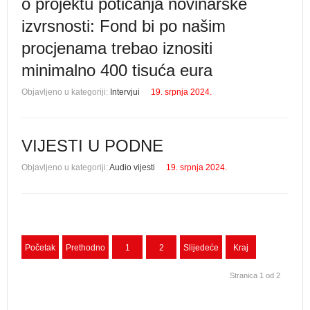
o projektu poticanja novinarske
izvrsnosti: Fond bi po našim
procjenama trebao iznositi
minimalno 400 tisuća eura
Objavljeno u kategoriji:
Intervjui
19. srpnja 2024.
VIJESTI U PODNE
Objavljeno u kategoriji:
Audio vijesti
19. srpnja 2024.
Početak
Prethodno
1
2
Slijedeće
Kraj
Stranica 1 od 2