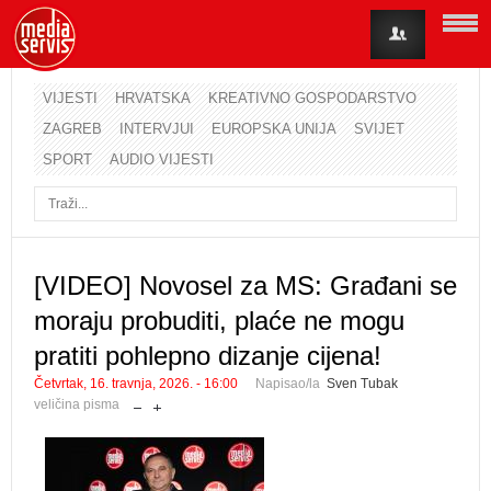
VIJESTI
HRVATSKA
KREATIVNO GOSPODARSTVO
ZAGREB
INTERVJUI
EUROPSKA UNIJA
SVIJET
Korisničko ime
SPORT
AUDIO VIJESTI
Lozinka
Zapamti me
[VIDEO] Novosel za MS: Građani se
moraju probuditi, plaće ne mogu
Zaboravili ste lozinku?
Zaboravili ste korisničko ime?
pratiti pohlepno dizanje cijena!
Četvrtak, 16. travnja, 2026. - 16:00
Napisao/la
Sven Tubak
veličina pisma