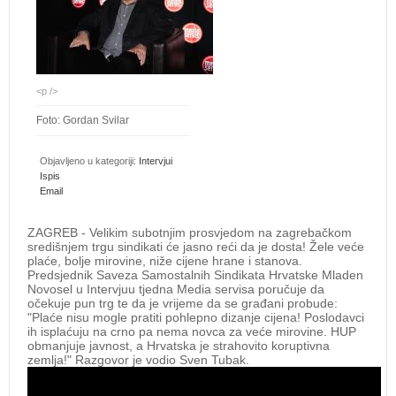
<p />
Foto: Gordan Svilar
Objavljeno u kategoriji:
Intervjui
Ispis
Email
ZAGREB - Velikim subotnjim prosvjedom na zagrebačkom
središnjem trgu sindikati će jasno reći da je dosta! Žele veće
plaće, bolje mirovine, niže cijene hrane i stanova.
Predsjednik Saveza Samostalnih Sindikata Hrvatske Mladen
Novosel u Intervjuu tjedna Media servisa poručuje da
očekuje pun trg te da je vrijeme da se građani probude:
"Plaće nisu mogle pratiti pohlepno dizanje cijena! Poslodavci
ih isplaćuju na crno pa nema novca za veće mirovine. HUP
obmanjuje javnost, a Hrvatska je strahovito koruptivna
zemlja!" Razgovor je vodio Sven Tubak.