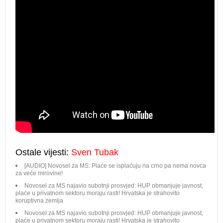
Ostale vijesti:
Sven Tubak
[AUDIO] Novosel za MS: Plaće se isplaćuju na crno pa nema novca
za veće mirovine!
Novosel za MS najavio subotnji prosvjed: HUP obmanjuje javnost,
plaće u privatnom sektoru moraju rasti! Hrvatska je strahovito
koruptivna zemlja
Novosel za MS najavio subotnji prosvjed: HUP obmanjuje javnost,
plaće u privatnom sektoru moraju rasti! Hrvatska je strahovito