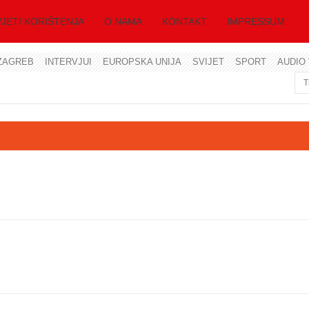
JETI KORIŠTENJA
O NAMA
KONTAKT
IMPRESSUM
ZAGREB
INTERVJUI
EUROPSKA UNIJA
SVIJET
SPORT
AUDIO 
Korisničko ime
Lozinka
Zapamti me
Zaboravili ste lozinku?
Zaboravili ste korisničko ime?