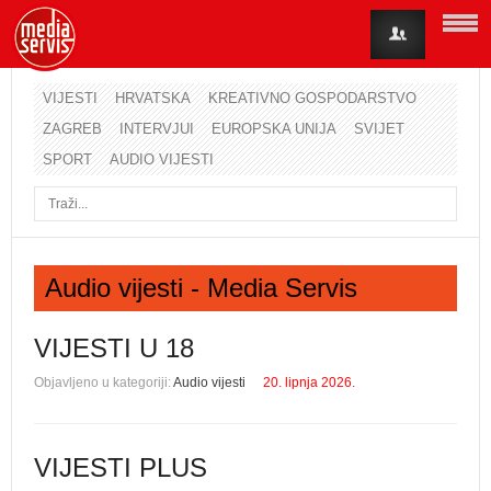
VIJESTI
HRVATSKA
KREATIVNO GOSPODARSTVO
ZAGREB
INTERVJUI
EUROPSKA UNIJA
SVIJET
Korisničko ime
SPORT
AUDIO VIJESTI
Lozinka
Zapamti me
Audio vijesti - Media Servis
Zaboravili ste lozinku?
Zaboravili ste korisničko ime?
VIJESTI U 18
Objavljeno u kategoriji:
Audio vijesti
20. lipnja 2026.
VIJESTI PLUS