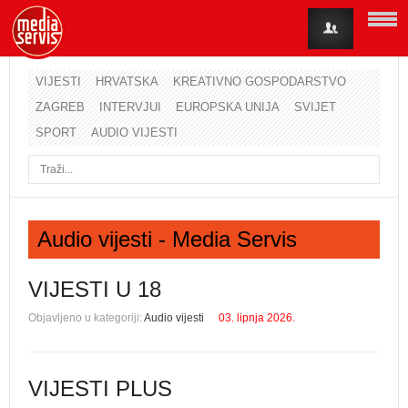
VIJESTI
HRVATSKA
KREATIVNO GOSPODARSTVO
ZAGREB
INTERVJUI
EUROPSKA UNIJA
SVIJET
Korisničko ime
SPORT
AUDIO VIJESTI
Lozinka
Zapamti me
Audio vijesti - Media Servis
Zaboravili ste lozinku?
Zaboravili ste korisničko ime?
VIJESTI U 18
Objavljeno u kategoriji:
Audio vijesti
03. lipnja 2026.
VIJESTI PLUS