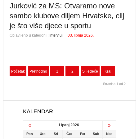
Jurković za MS: Otvaramo nove
sambo klubove diljem Hrvatske, cilj
je što više djece u sportu
Objavljeno u kategoriji:
Intervjui
03. lipnja 2026.
Početak
Prethodno
1
2
Slijedeće
Kraj
Stranica 1 od 2
KALENDAR
«
»
Lipanj 2026.
Pon
Uto
Sri
Čet
Pet
Sub
Ned