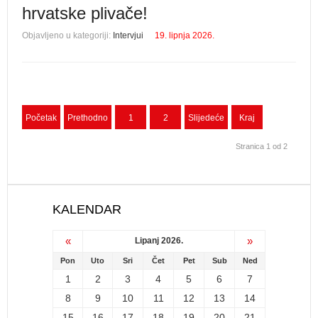
hrvatske plivače!
Objavljeno u kategoriji:
Intervjui
19. lipnja 2026.
Početak
Prethodno
1
2
Slijedeće
Kraj
Stranica 1 od 2
KALENDAR
«
»
Lipanj 2026.
Pon
Uto
Sri
Čet
Pet
Sub
Ned
1
2
3
4
5
6
7
8
9
10
11
12
13
14
15
16
17
18
19
20
21