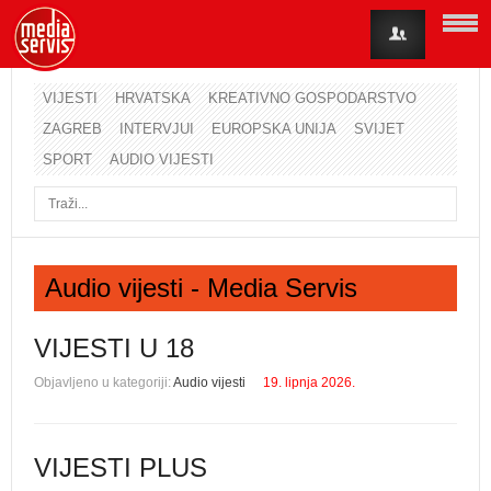
VIJESTI
HRVATSKA
KREATIVNO GOSPODARSTVO
ZAGREB
INTERVJUI
EUROPSKA UNIJA
SVIJET
Korisničko ime
SPORT
AUDIO VIJESTI
Lozinka
Zapamti me
Audio vijesti - Media Servis
Zaboravili ste lozinku?
Zaboravili ste korisničko ime?
VIJESTI U 18
Objavljeno u kategoriji:
Audio vijesti
19. lipnja 2026.
VIJESTI PLUS