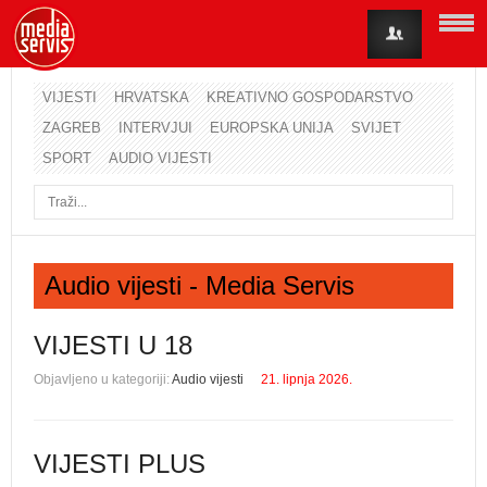
VIJESTI
HRVATSKA
KREATIVNO GOSPODARSTVO
ZAGREB
INTERVJUI
EUROPSKA UNIJA
SVIJET
Korisničko ime
SPORT
AUDIO VIJESTI
Lozinka
Zapamti me
Audio vijesti - Media Servis
Zaboravili ste lozinku?
Zaboravili ste korisničko ime?
VIJESTI U 18
Objavljeno u kategoriji:
Audio vijesti
21. lipnja 2026.
VIJESTI PLUS