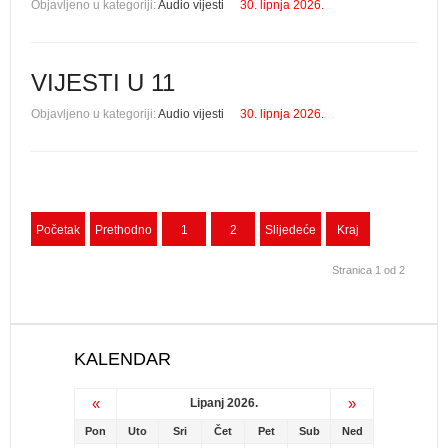
Objavljeno u kategoriji:
Audio vijesti
30. lipnja 2026.
VIJESTI U 11
Objavljeno u kategoriji:
Audio vijesti
30. lipnja 2026.
Početak
Prethodno
1
2
Slijedeće
Kraj
Stranica 1 od 2
KALENDAR
«
»
Lipanj 2026.
Pon
Uto
Sri
Čet
Pet
Sub
Ned