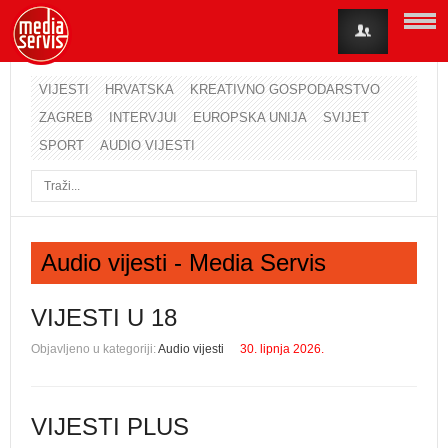
VIJESTI
HRVATSKA
KREATIVNO GOSPODARSTVO
ZAGREB
INTERVJUI
EUROPSKA UNIJA
SVIJET
Korisničko ime
SPORT
AUDIO VIJESTI
Lozinka
Zapamti me
Audio vijesti - Media Servis
Zaboravili ste lozinku?
Zaboravili ste korisničko ime?
VIJESTI U 18
Objavljeno u kategoriji:
Audio vijesti
30. lipnja 2026.
VIJESTI PLUS