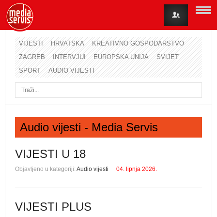
VIJESTI
HRVATSKA
KREATIVNO GOSPODARSTVO
ZAGREB
INTERVJUI
EUROPSKA UNIJA
SVIJET
Korisničko ime
SPORT
AUDIO VIJESTI
Lozinka
Zapamti me
Audio vijesti - Media Servis
Zaboravili ste lozinku?
Zaboravili ste korisničko ime?
VIJESTI U 18
Objavljeno u kategoriji:
Audio vijesti
04. lipnja 2026.
VIJESTI PLUS