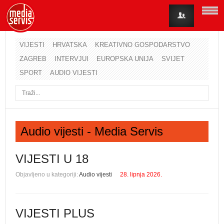
VIJESTI
HRVATSKA
KREATIVNO GOSPODARSTVO
ZAGREB
INTERVJUI
EUROPSKA UNIJA
SVIJET
Korisničko ime
SPORT
AUDIO VIJESTI
Lozinka
Zapamti me
Audio vijesti - Media Servis
Zaboravili ste lozinku?
Zaboravili ste korisničko ime?
VIJESTI U 18
Objavljeno u kategoriji:
Audio vijesti
28. lipnja 2026.
VIJESTI PLUS