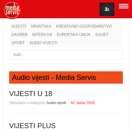
VIJESTI
HRVATSKA
KREATIVNO GOSPODARSTVO
ZAGREB
INTERVJUI
EUROPSKA UNIJA
SVIJET
Korisničko ime
SPORT
AUDIO VIJESTI
Lozinka
Zapamti me
Audio vijesti - Media Servis
Zaboravili ste lozinku?
Zaboravili ste korisničko ime?
VIJESTI U 18
Objavljeno u kategoriji:
Audio vijesti
02. lipnja 2026.
VIJESTI PLUS