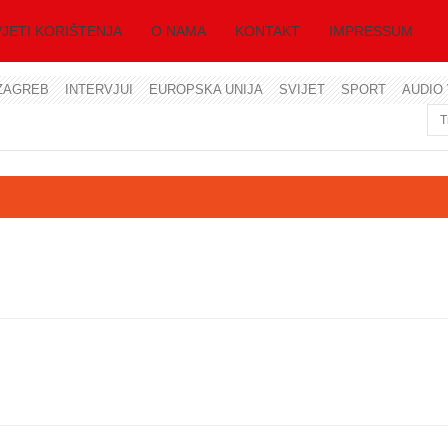
JETI KORIŠTENJA
O NAMA
KONTAKT
IMPRESSUM
ZAGREB
INTERVJUI
EUROPSKA UNIJA
SVIJET
SPORT
AUDIO 
Korisničko ime
Lozinka
Zapamti me
Zaboravili ste lozinku?
Zaboravili ste korisničko ime?