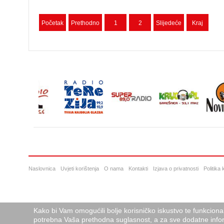
Početak
Prethodno
1
2
Slijedeće
Kraj
Naslovnica
Uvjeti korištenja
O nama
Kontakti
Izjava o privatnosti
Politika
Kako bi Vam omogućili bolje korisničko iskustvo te funkciona
potrebna Vaša prethodna suglasnost, a za sve dodatne infor