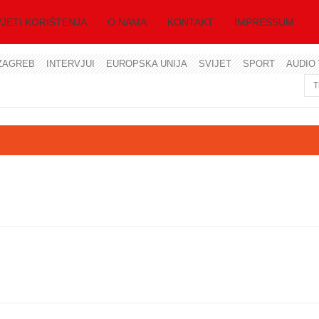
JETI KORIŠTENJA
O NAMA
KONTAKT
IMPRESSUM
ZAGREB
INTERVJUI
EUROPSKA UNIJA
SVIJET
SPORT
AUDIO 
Korisničko ime
Lozinka
Zapamti me
Zaboravili ste lozinku?
Zaboravili ste korisničko ime?