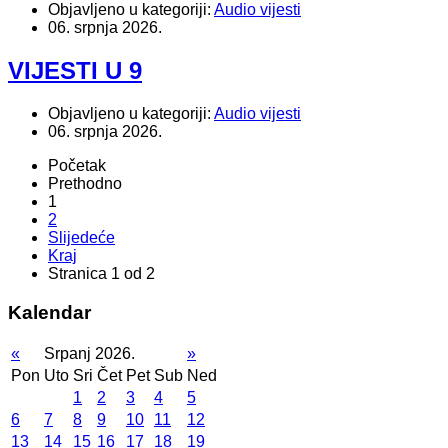
Objavljeno u kategoriji:
Audio vijesti
06. srpnja 2026.
VIJESTI U 9
Objavljeno u kategoriji:
Audio vijesti
06. srpnja 2026.
Početak
Prethodno
1
2
Slijedeće
Kraj
Stranica 1 od 2
Kalendar
«
Srpanj 2026.
»
Pon
Uto
Sri
Čet
Pet
Sub
Ned
1
2
3
4
5
6
7
8
9
10
11
12
13
14
15
16
17
18
19