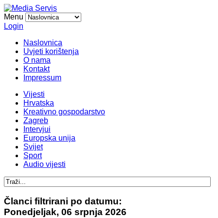
Menu
Login
Naslovnica
Uvjeti korištenja
O nama
Kontakt
Impressum
Vijesti
Hrvatska
Kreativno gospodarstvo
Zagreb
Intervjui
Europska unija
Svijet
Sport
Audio vijesti
Članci filtrirani po datumu:
Ponedjeljak, 06 srpnja 2026