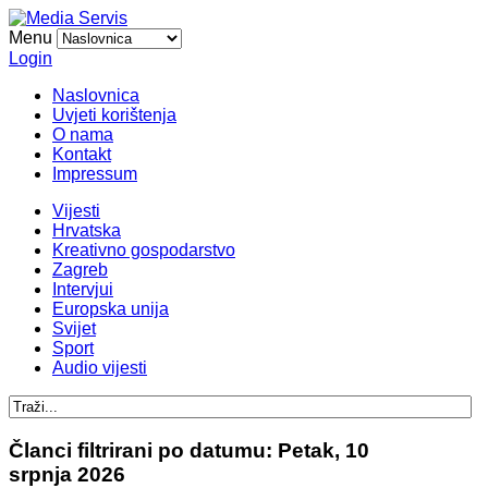
Menu
Login
Naslovnica
Uvjeti korištenja
O nama
Kontakt
Impressum
Vijesti
Hrvatska
Kreativno gospodarstvo
Zagreb
Intervjui
Europska unija
Svijet
Sport
Audio vijesti
Članci filtrirani po datumu: Petak, 10
srpnja 2026