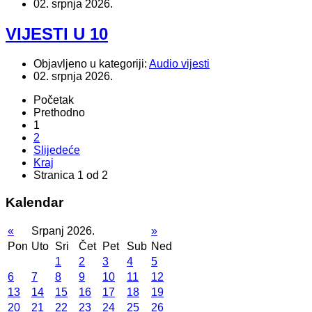
02. srpnja 2026.
VIJESTI U 10
Objavljeno u kategoriji:
Audio vijesti
02. srpnja 2026.
Početak
Prethodno
1
2
Slijedeće
Kraj
Stranica 1 od 2
Kalendar
«
Srpanj 2026.
»
Pon
Uto
Sri
Čet
Pet
Sub
Ned
1
2
3
4
5
6
7
8
9
10
11
12
13
14
15
16
17
18
19
20
21
22
23
24
25
26