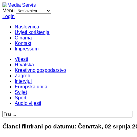
Menu
Login
Naslovnica
Uvjeti korištenja
O nama
Kontakt
Impressum
Vijesti
Hrvatska
Kreativno gospodarstvo
Zagreb
Intervjui
Europska unija
Svijet
Sport
Audio vijesti
Članci filtrirani po datumu: Četvrtak, 02 srpnja 