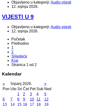
Objavljeno u kategoriji:
Audio vijesti
12. srpnja 2026.
VIJESTI U 9
Objavljeno u kategoriji:
Audio vijesti
12. srpnja 2026.
Početak
Prethodno
1
2
Slijedeće
Kraj
Stranica 1 od 2
Kalendar
«
Srpanj 2026.
»
Pon
Uto
Sri
Čet
Pet
Sub
Ned
1
2
3
4
5
6
7
8
9
10
11
12
13
14
15
16
17
18
19