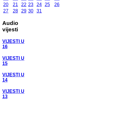
20
21
22
23
24
25
26
27
28
29
30
31
Audio
vijesti
VIJESTI U
16
VIJESTI U
15
VIJESTI U
14
VIJESTI U
13