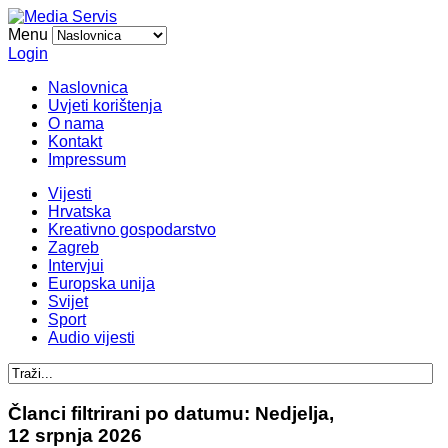
Menu
Login
Naslovnica
Uvjeti korištenja
O nama
Kontakt
Impressum
Vijesti
Hrvatska
Kreativno gospodarstvo
Zagreb
Intervjui
Europska unija
Svijet
Sport
Audio vijesti
Članci filtrirani po datumu: Nedjelja,
12 srpnja 2026