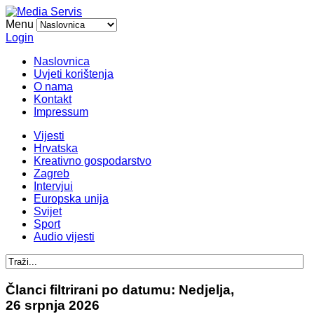
Menu
Login
Naslovnica
Uvjeti korištenja
O nama
Kontakt
Impressum
Vijesti
Hrvatska
Kreativno gospodarstvo
Zagreb
Intervjui
Europska unija
Svijet
Sport
Audio vijesti
Članci filtrirani po datumu: Nedjelja,
26 srpnja 2026