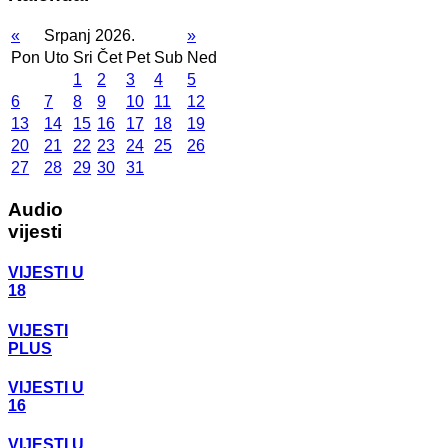
«
Srpanj 2026.
»
Pon
Uto
Sri
Čet
Pet
Sub
Ned
1
2
3
4
5
6
7
8
9
10
11
12
13
14
15
16
17
18
19
20
21
22
23
24
25
26
27
28
29
30
31
Audio
vijesti
VIJESTI U
18
VIJESTI
PLUS
VIJESTI U
16
VIJESTI U