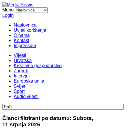
Menu
Login
Naslovnica
Uvjeti korištenja
O nama
Kontakt
Impressum
Vijesti
Hrvatska
Kreativno gospodarstvo
Zagreb
Intervjui
Europska unija
Svijet
Sport
Audio vijesti
Članci filtrirani po datumu: Subota,
11 srpnja 2026