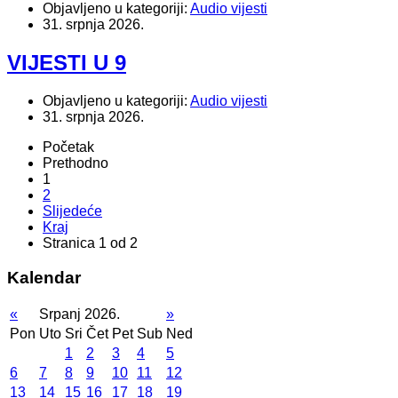
Objavljeno u kategoriji:
Audio vijesti
31. srpnja 2026.
VIJESTI U 9
Objavljeno u kategoriji:
Audio vijesti
31. srpnja 2026.
Početak
Prethodno
1
2
Slijedeće
Kraj
Stranica 1 od 2
Kalendar
«
Srpanj 2026.
»
Pon
Uto
Sri
Čet
Pet
Sub
Ned
1
2
3
4
5
6
7
8
9
10
11
12
13
14
15
16
17
18
19