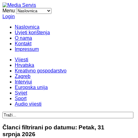
Menu
Login
Naslovnica
Uvjeti korištenja
O nama
Kontakt
Impressum
Vijesti
Hrvatska
Kreativno gospodarstvo
Zagreb
Intervjui
Europska unija
Svijet
Sport
Audio vijesti
Članci filtrirani po datumu: Petak, 31
srpnja 2026