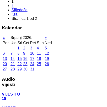
1
2
Slijedeće
Kraj
Stranica 1 od 2
Kalendar
«
Srpanj 2026.
»
Pon
Uto
Sri
Čet
Pet
Sub
Ned
1
2
3
4
5
6
7
8
9
10
11
12
13
14
15
16
17
18
19
20
21
22
23
24
25
26
27
28
29
30
31
Audio
vijesti
VIJESTI U
18