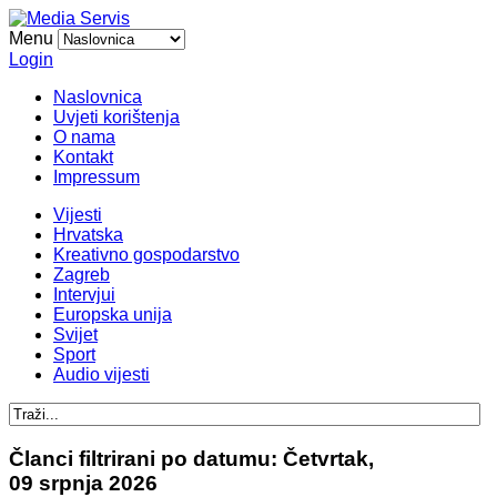
Menu
Login
Naslovnica
Uvjeti korištenja
O nama
Kontakt
Impressum
Vijesti
Hrvatska
Kreativno gospodarstvo
Zagreb
Intervjui
Europska unija
Svijet
Sport
Audio vijesti
Članci filtrirani po datumu: Četvrtak,
09 srpnja 2026