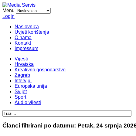
Menu
Login
Naslovnica
Uvjeti korištenja
O nama
Kontakt
Impressum
Vijesti
Hrvatska
Kreativno gospodarstvo
Zagreb
Intervjui
Europska unija
Svijet
Sport
Audio vijesti
Članci filtrirani po datumu: Petak, 24 srpnja 202