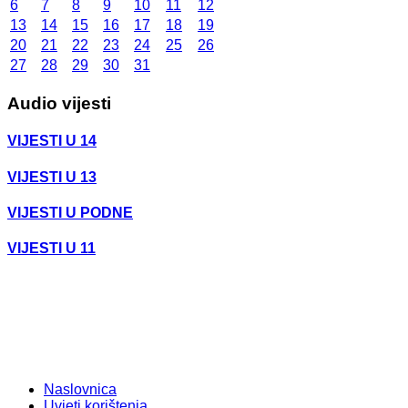
6
7
8
9
10
11
12
13
14
15
16
17
18
19
20
21
22
23
24
25
26
27
28
29
30
31
Audio vijesti
VIJESTI U 14
VIJESTI U 13
VIJESTI U PODNE
VIJESTI U 11
Naslovnica
Uvjeti korištenja