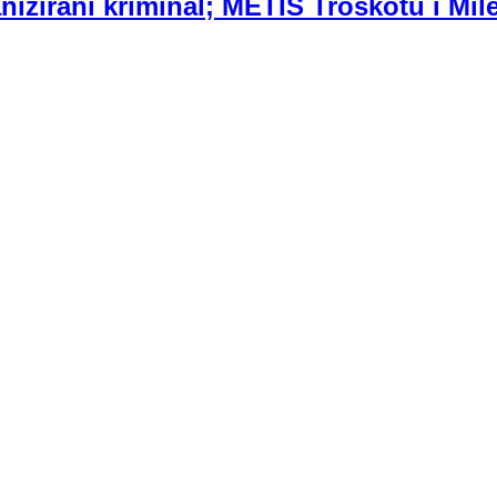
izirani kriminal; METIS Troskotu i Mile