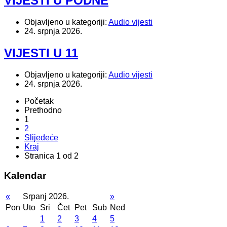
VIJESTI U PODNE
Objavljeno u kategoriji:
Audio vijesti
24. srpnja 2026.
VIJESTI U 11
Objavljeno u kategoriji:
Audio vijesti
24. srpnja 2026.
Početak
Prethodno
1
2
Slijedeće
Kraj
Stranica 1 od 2
Kalendar
«
Srpanj 2026.
»
Pon
Uto
Sri
Čet
Pet
Sub
Ned
1
2
3
4
5