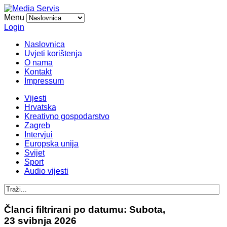
Menu
Login
Naslovnica
Uvjeti korištenja
O nama
Kontakt
Impressum
Vijesti
Hrvatska
Kreativno gospodarstvo
Zagreb
Intervjui
Europska unija
Svijet
Sport
Audio vijesti
Članci filtrirani po datumu: Subota,
23 svibnja 2026