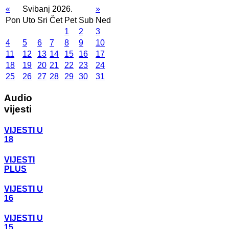
«
Svibanj 2026.
»
Pon
Uto
Sri
Čet
Pet
Sub
Ned
1
2
3
4
5
6
7
8
9
10
11
12
13
14
15
16
17
18
19
20
21
22
23
24
25
26
27
28
29
30
31
Audio
vijesti
VIJESTI U
18
VIJESTI
PLUS
VIJESTI U
16
VIJESTI U
15