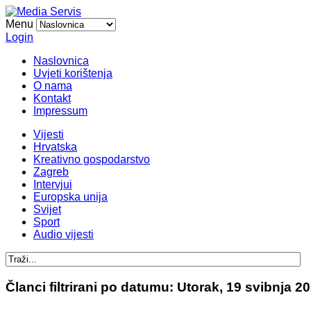
Menu
Login
Naslovnica
Uvjeti korištenja
O nama
Kontakt
Impressum
Vijesti
Hrvatska
Kreativno gospodarstvo
Zagreb
Intervjui
Europska unija
Svijet
Sport
Audio vijesti
Članci filtrirani po datumu: Utorak, 19 svibnja 2