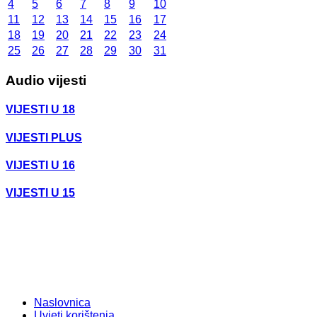
4
5
6
7
8
9
10
11
12
13
14
15
16
17
18
19
20
21
22
23
24
25
26
27
28
29
30
31
Audio vijesti
VIJESTI U 18
VIJESTI PLUS
VIJESTI U 16
VIJESTI U 15
Naslovnica
Uvjeti korištenja