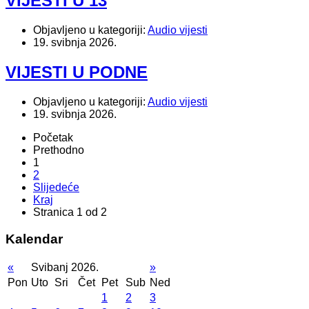
VIJESTI U 13
Objavljeno u kategoriji:
Audio vijesti
19. svibnja 2026.
VIJESTI U PODNE
Objavljeno u kategoriji:
Audio vijesti
19. svibnja 2026.
Početak
Prethodno
1
2
Slijedeće
Kraj
Stranica 1 od 2
Kalendar
«
Svibanj 2026.
»
Pon
Uto
Sri
Čet
Pet
Sub
Ned
1
2
3