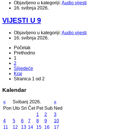
Objavljeno u kategoriji:
Audio vijesti
16. svibnja 2026.
VIJESTI U 9
Objavljeno u kategoriji:
Audio vijesti
16. svibnja 2026.
Početak
Prethodno
1
2
Slijedeće
Kraj
Stranica 1 od 2
Kalendar
«
Svibanj 2026.
»
Pon
Uto
Sri
Čet
Pet
Sub
Ned
1
2
3
4
5
6
7
8
9
10
11
12
13
14
15
16
17