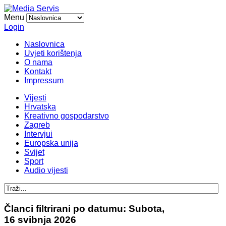
Menu
Login
Naslovnica
Uvjeti korištenja
O nama
Kontakt
Impressum
Vijesti
Hrvatska
Kreativno gospodarstvo
Zagreb
Intervjui
Europska unija
Svijet
Sport
Audio vijesti
Članci filtrirani po datumu: Subota,
16 svibnja 2026