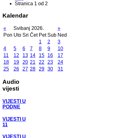
Stranica 1 od 2
Kalendar
«
Svibanj 2026.
»
Pon
Uto
Sri
Čet
Pet
Sub
Ned
1
2
3
4
5
6
7
8
9
10
11
12
13
14
15
16
17
18
19
20
21
22
23
24
25
26
27
28
29
30
31
Audio
vijesti
VIJESTI U
PODNE
VIJESTI U
11
VIJESTI U