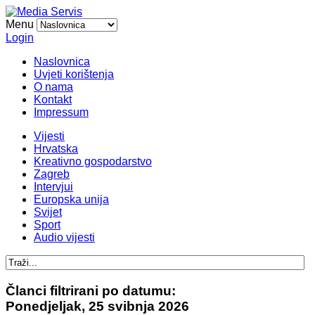
Menu
Login
Naslovnica
Uvjeti korištenja
O nama
Kontakt
Impressum
Vijesti
Hrvatska
Kreativno gospodarstvo
Zagreb
Intervjui
Europska unija
Svijet
Sport
Audio vijesti
Članci filtrirani po datumu:
Ponedjeljak, 25 svibnja 2026