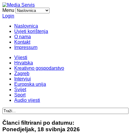
Menu
Login
Naslovnica
Uvjeti korištenja
O nama
Kontakt
Impressum
Vijesti
Hrvatska
Kreativno gospodarstvo
Zagreb
Intervjui
Europska unija
Svijet
Sport
Audio vijesti
Članci filtrirani po datumu:
Ponedjeljak, 18 svibnja 2026