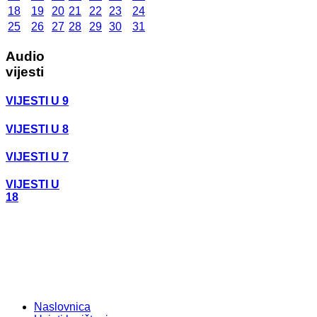
18
19
20
21
22
23
24
25
26
27
28
29
30
31
Audio
vijesti
VIJESTI U 9
VIJESTI U 8
VIJESTI U 7
VIJESTI U
18
Naslovnica