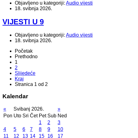
Objavljeno u kategoriji:
Audio vijesti
18. svibnja 2026.
VIJESTI U 9
Objavljeno u kategoriji:
Audio vijesti
18. svibnja 2026.
Početak
Prethodno
1
2
Slijedeće
Kraj
Stranica 1 od 2
Kalendar
«
Svibanj 2026.
»
Pon
Uto
Sri
Čet
Pet
Sub
Ned
1
2
3
4
5
6
7
8
9
10
11
12
13
14
15
16
17