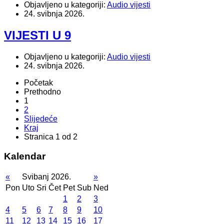
Objavljeno u kategoriji:
Audio vijesti
24. svibnja 2026.
VIJESTI U 9
Objavljeno u kategoriji:
Audio vijesti
24. svibnja 2026.
Početak
Prethodno
1
2
Slijedeće
Kraj
Stranica 1 od 2
Kalendar
«
Svibanj 2026.
»
Pon
Uto
Sri
Čet
Pet
Sub
Ned
1
2
3
4
5
6
7
8
9
10
11
12
13
14
15
16
17