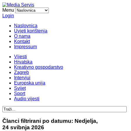
Menu
Login
Naslovnica
Uvjeti korištenja
O nama
Kontakt
Impressum
Vijesti
Hrvatska
Kreativno gospodarstvo
Zagreb
Intervjui
Europska unija
Svijet
Sport
Audio vijesti
Članci filtrirani po datumu: Nedjelja,
24 svibnja 2026