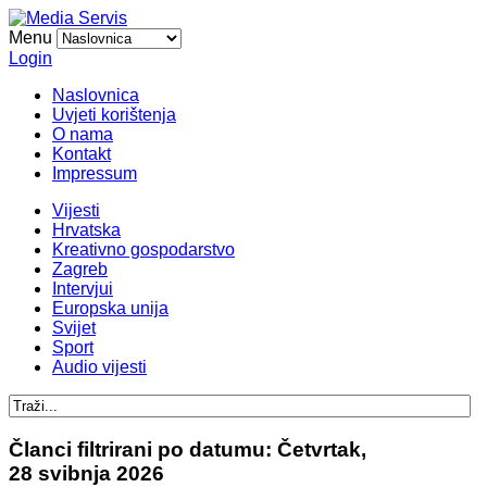
Menu
Login
Naslovnica
Uvjeti korištenja
O nama
Kontakt
Impressum
Vijesti
Hrvatska
Kreativno gospodarstvo
Zagreb
Intervjui
Europska unija
Svijet
Sport
Audio vijesti
Članci filtrirani po datumu: Četvrtak,
28 svibnja 2026