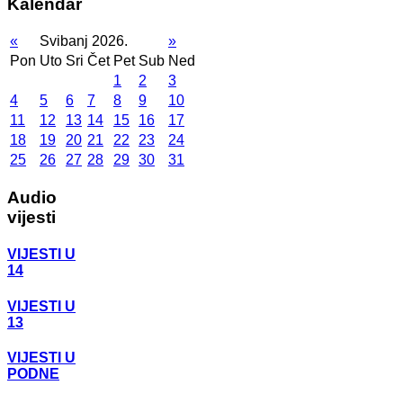
Kalendar
«
Svibanj 2026.
»
Pon
Uto
Sri
Čet
Pet
Sub
Ned
1
2
3
4
5
6
7
8
9
10
11
12
13
14
15
16
17
18
19
20
21
22
23
24
25
26
27
28
29
30
31
Audio
vijesti
VIJESTI U
14
VIJESTI U
13
VIJESTI U
PODNE