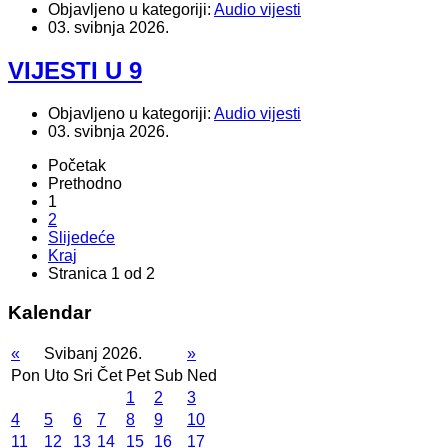
Objavljeno u kategoriji:
Audio vijesti
03. svibnja 2026.
VIJESTI U 9
Objavljeno u kategoriji:
Audio vijesti
03. svibnja 2026.
Početak
Prethodno
1
2
Slijedeće
Kraj
Stranica 1 od 2
Kalendar
«
Svibanj 2026.
»
Pon
Uto
Sri
Čet
Pet
Sub
Ned
1
2
3
4
5
6
7
8
9
10
11
12
13
14
15
16
17