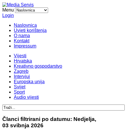
Menu
Login
Naslovnica
Uvjeti korištenja
O nama
Kontakt
Impressum
Vijesti
Hrvatska
Kreativno gospodarstvo
Zagreb
Intervjui
Europska unija
Svijet
Sport
Audio vijesti
Članci filtrirani po datumu: Nedjelja,
03 svibnja 2026