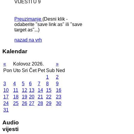
VIJESTI U 9
Preuzimanje
(Desni klik -
odaberite "save link as" ili "save
target as"...)
nazad na vrh
Kalendar
«
Kolovoz 2026.
»
Pon
Uto
Sri
Čet
Pet
Sub
Ned
1
2
3
4
5
6
7
8
9
10
11
12
13
14
15
16
17
18
19
20
21
22
23
24
25
26
27
28
29
30
31
Audio
vijesti