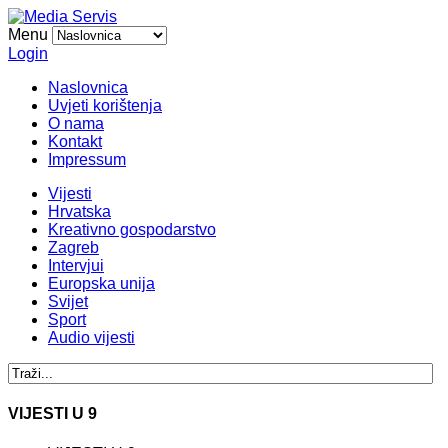
Menu
Login
Naslovnica
Uvjeti korištenja
O nama
Kontakt
Impressum
Vijesti
Hrvatska
Kreativno gospodarstvo
Zagreb
Intervjui
Europska unija
Svijet
Sport
Audio vijesti
VIJESTI U 9