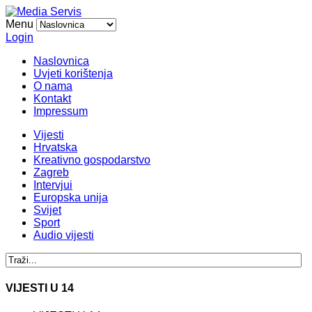
Menu
Login
Naslovnica
Uvjeti korištenja
O nama
Kontakt
Impressum
Vijesti
Hrvatska
Kreativno gospodarstvo
Zagreb
Intervjui
Europska unija
Svijet
Sport
Audio vijesti
VIJESTI U 14