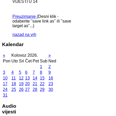
VIJESTI U 14
Preuzimanje
(Desni klik -
odaberite "save link as" ili "save
target as"...)
nazad na vrh
Kalendar
«
Kolovoz 2026.
»
Pon
Uto
Sri
Čet
Pet
Sub
Ned
1
2
3
4
5
6
7
8
9
10
11
12
13
14
15
16
17
18
19
20
21
22
23
24
25
26
27
28
29
30
31
Audio
vijesti