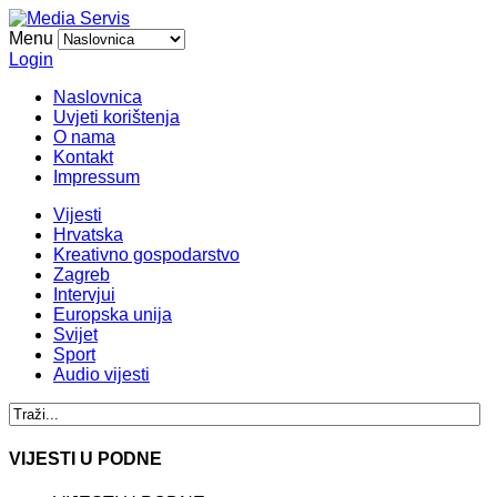
Menu
Login
Naslovnica
Uvjeti korištenja
O nama
Kontakt
Impressum
Vijesti
Hrvatska
Kreativno gospodarstvo
Zagreb
Intervjui
Europska unija
Svijet
Sport
Audio vijesti
VIJESTI U PODNE