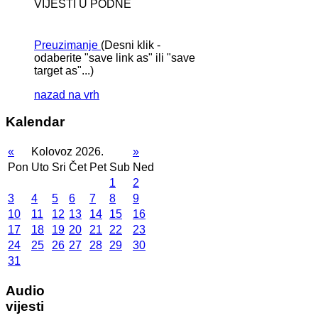
VIJESTI U PODNE
Preuzimanje
(Desni klik -
odaberite "save link as" ili "save
target as"...)
nazad na vrh
Kalendar
«
Kolovoz 2026.
»
Pon
Uto
Sri
Čet
Pet
Sub
Ned
1
2
3
4
5
6
7
8
9
10
11
12
13
14
15
16
17
18
19
20
21
22
23
24
25
26
27
28
29
30
31
Audio
vijesti