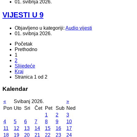
01. svibnja 2026.
VIJESTI U 9
Objavljeno u kategoriji:
Audio vijesti
01. svibnja 2026.
Početak
Prethodno
1
2
Slijedeće
Kraj
Stranica 1 od 2
Kalendar
«
Svibanj 2026.
»
Pon
Uto
Sri
Čet
Pet
Sub
Ned
1
2
3
4
5
6
7
8
9
10
11
12
13
14
15
16
17
18
19
20
21
22
23
24