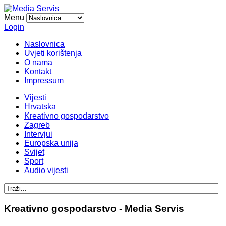
Menu
Login
Naslovnica
Uvjeti korištenja
O nama
Kontakt
Impressum
Vijesti
Hrvatska
Kreativno gospodarstvo
Zagreb
Intervjui
Europska unija
Svijet
Sport
Audio vijesti
Kreativno gospodarstvo - Media Servis