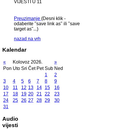
VIJESTI U 11
Preuzimanje
(Desni klik -
odaberite "save link as" ili "save
target as"...)
nazad na vrh
Kalendar
«
Kolovoz 2026.
»
Pon
Uto
Sri
Čet
Pet
Sub
Ned
1
2
3
4
5
6
7
8
9
10
11
12
13
14
15
16
17
18
19
20
21
22
23
24
25
26
27
28
29
30
31
Audio
vijesti