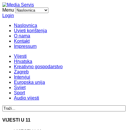
Menu
Login
Naslovnica
Uvjeti korištenja
O nama
Kontakt
Impressum
Vijesti
Hrvatska
Kreativno gospodarstvo
Zagreb
Intervjui
Europska unija
Svijet
Sport
Audio vijesti
VIJESTI U 11