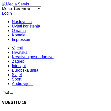
Menu
Login
Naslovnica
Uvjeti korištenja
O nama
Kontakt
Impressum
Vijesti
Hrvatska
Kreativno gospodarstvo
Zagreb
Intervjui
Europska unija
Svijet
Sport
Audio vijesti
VIJESTI U 18