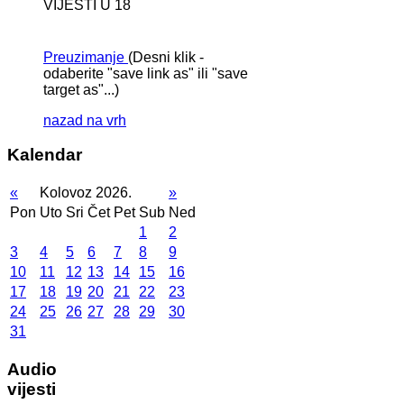
VIJESTI U 18
Preuzimanje
(Desni klik -
odaberite "save link as" ili "save
target as"...)
nazad na vrh
Kalendar
«
Kolovoz 2026.
»
Pon
Uto
Sri
Čet
Pet
Sub
Ned
1
2
3
4
5
6
7
8
9
10
11
12
13
14
15
16
17
18
19
20
21
22
23
24
25
26
27
28
29
30
31
Audio
vijesti